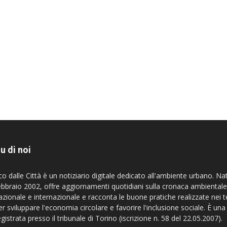
u di noi
co dalle Città è un notiziario digitale dedicato all'ambiente urbano. Na
ebbraio 2002, offre aggiornamenti quotidiani sulla cronaca ambientale
azionale e internazionale e racconta le buone pratiche realizzate nei te
er sviluppare l'economia circolare e favorire l'inclusione sociale. È una
egistrata presso il tribunale di Torino (iscrizione n. 58 del 22.05.2007).