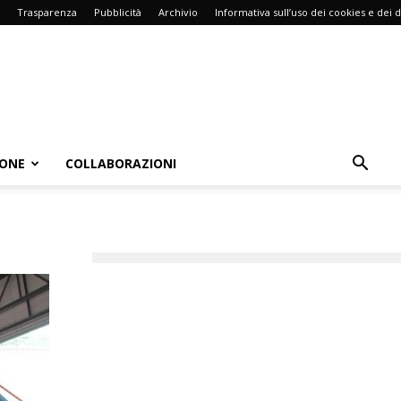
Trasparenza
Pubblicità
Archivio
Informativa sull’uso dei cookies e dei d
IONE
COLLABORAZIONI