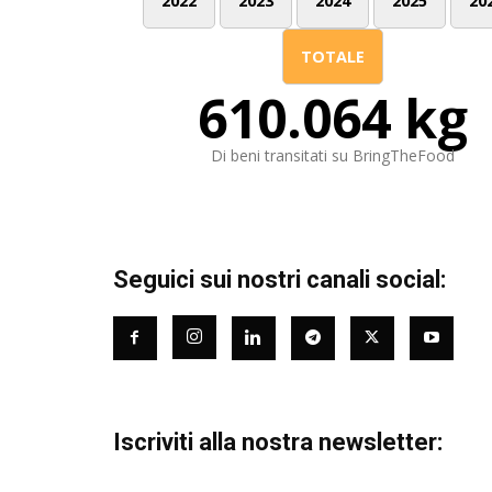
2022
2023
2024
2025
20
TOTALE
610.064 kg
Di beni transitati su BringTheFood
Seguici sui nostri canali social:
Iscriviti alla nostra newsletter: