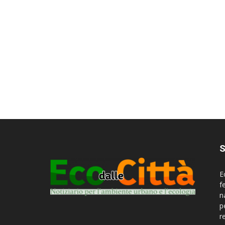
S
E
f
n
p
r