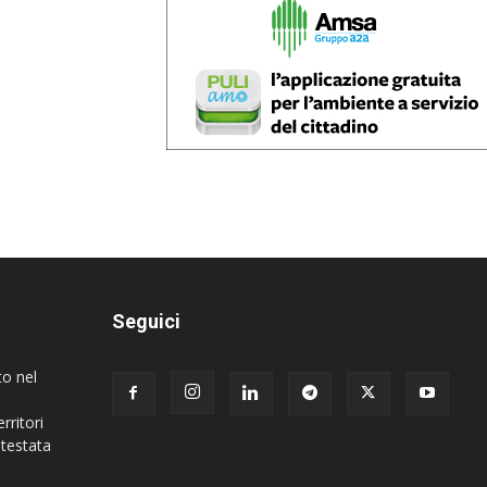
Seguici
to nel
rritori
 testata