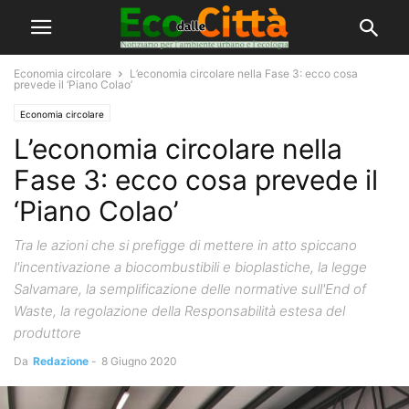
Economia circolare
L’economia circolare nella Fase 3: ecco cosa
prevede il ‘Piano Colao’
Economia circolare
L’economia circolare nella
Fase 3: ecco cosa prevede il
‘Piano Colao’
Tra le azioni che si prefigge di mettere in atto spiccano
l'incentivazione a biocombustibili e bioplastiche, la legge
Salvamare, la semplificazione delle normative sull'End of
Waste, la regolazione della Responsabilità estesa del
produttore
Da
Redazione
-
8 Giugno 2020