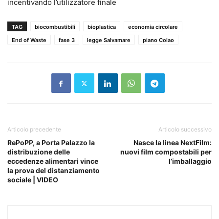
incentivando l’utilizzatore finale
TAG
biocombustibili
bioplastica
economia circolare
End of Waste
fase 3
legge Salvamare
piano Colao
Articolo precedente
Articolo successivo
RePoPP, a Porta Palazzo la
Nasce la linea NextFilm:
distribuzione delle
nuovi film compostabili per
eccedenze alimentari vince
l’imballaggio
la prova del distanziamento
sociale | VIDEO