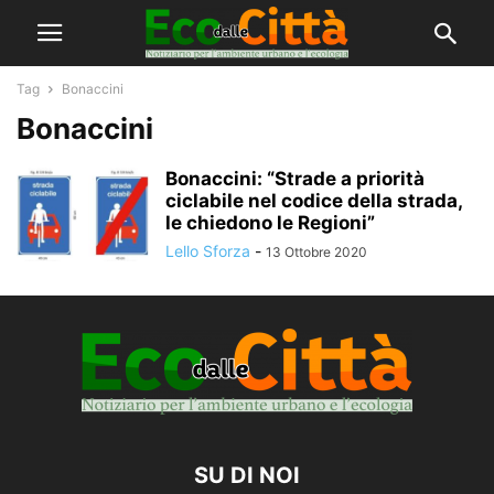
Tag
Bonaccini
Bonaccini
Bonaccini: “Strade a priorità
ciclabile nel codice della strada,
le chiedono le Regioni”
Lello Sforza
-
13 Ottobre 2020
SU DI NOI