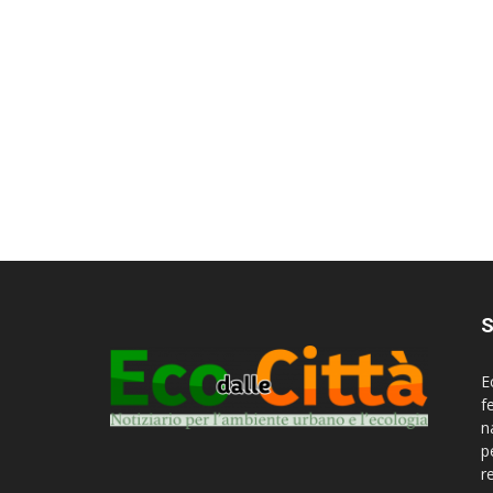
S
E
f
n
p
r