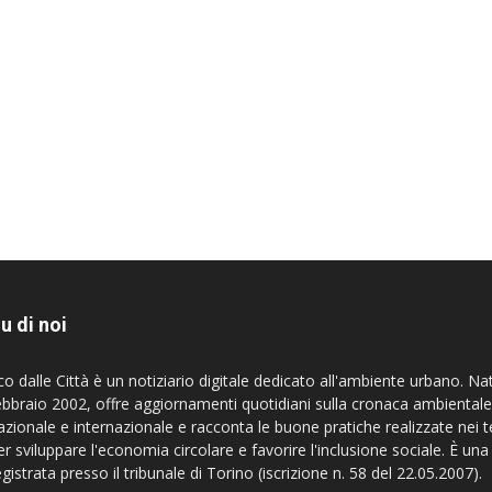
u di noi
co dalle Città è un notiziario digitale dedicato all'ambiente urbano. Na
ebbraio 2002, offre aggiornamenti quotidiani sulla cronaca ambientale
azionale e internazionale e racconta le buone pratiche realizzate nei te
er sviluppare l'economia circolare e favorire l'inclusione sociale. È una
egistrata presso il tribunale di Torino (iscrizione n. 58 del 22.05.2007).