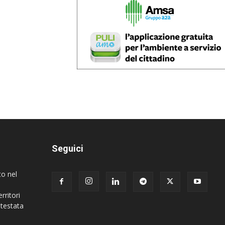
Seguici
to nel
rritori
 testata