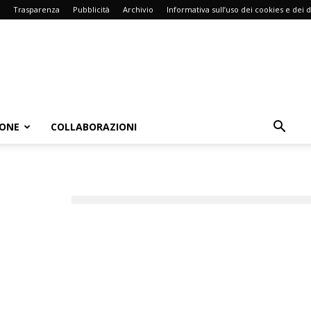
Trasparenza
Pubblicità
Archivio
Informativa sull’uso dei cookies e dei d
IONE
COLLABORAZIONI