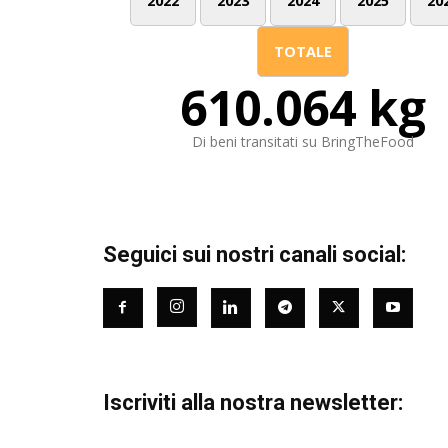
2022
2023
2024
2025
20
TOTALE
610.064 kg
Di beni transitati su BringTheFood
Seguici sui nostri canali social:
Iscriviti alla nostra newsletter: