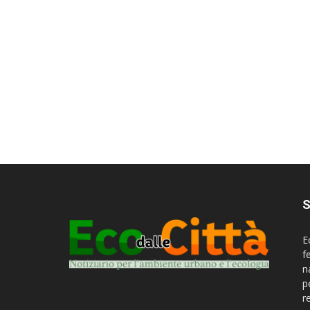
S
E
f
n
p
r