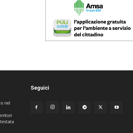
Seguici
to nel
rritori
 testata