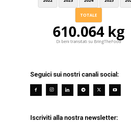
2022
2023
2024
2025
20
TOTALE
610.064 kg
Di beni transitati su BringTheFood
Seguici sui nostri canali social:
Iscriviti alla nostra newsletter: