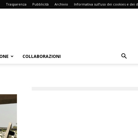
Trasparenza
Pubblicità
Archivio
Informativa sull’uso dei cookies e dei d
IONE
COLLABORAZIONI