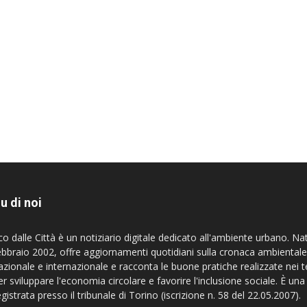
u di noi
co dalle Città è un notiziario digitale dedicato all'ambiente urbano. Na
ebbraio 2002, offre aggiornamenti quotidiani sulla cronaca ambientale
azionale e internazionale e racconta le buone pratiche realizzate nei te
er sviluppare l'economia circolare e favorire l'inclusione sociale. È una
egistrata presso il tribunale di Torino (iscrizione n. 58 del 22.05.2007).