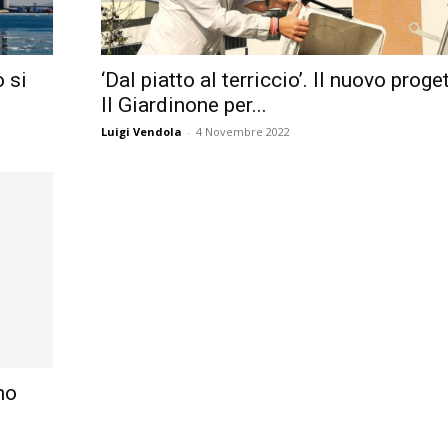
Città
o si
‘Dal piatto al terriccio’. Il nuovo proge
Il Giardinone per...
Luigi Vendola
-
4 Novembre 2022
no