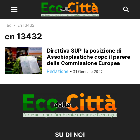
Tag
En 13432
en 13432
Direttiva SUP, la posizione di
Assobioplastiche dopo il parere
della Commissione Europea
Redazione
-
31 Gennaio 2022
SU DI NOI