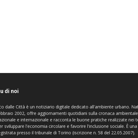
u di noi
co dalle Città è un notiziario digitale dedicato all'ambiente urbano. Na
ebbraio 2002, offre aggiornamenti quotidiani sulla cronaca ambientale
azionale e internazionale e racconta le buone pratiche realizzate nei te
er sviluppare l'economia circolare e favorire l'inclusione sociale. È una
egistrata presso il tribunale di Torino (iscrizione n. 58 del 22.05.2007).