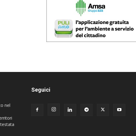
Seguici
to nel
rritori
 testata