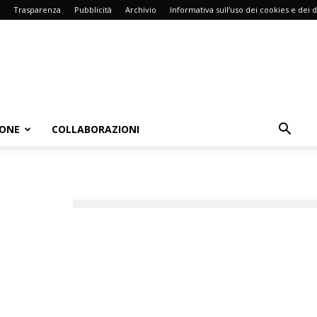
Trasparenza
Pubblicità
Archivio
Informativa sull’uso dei cookies e dei d
IONE
COLLABORAZIONI