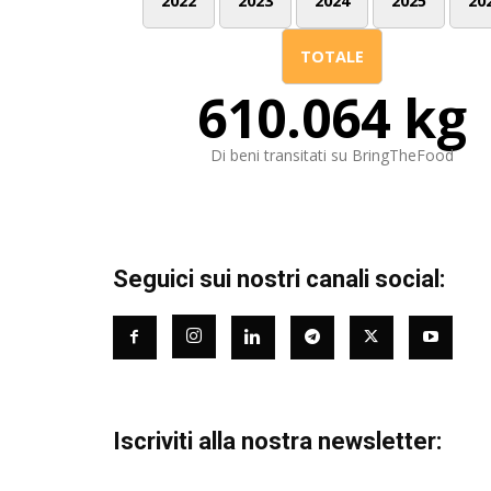
2022
2023
2024
2025
20
TOTALE
610.064 kg
Di beni transitati su BringTheFood
Seguici sui nostri canali social:
Iscriviti alla nostra newsletter: