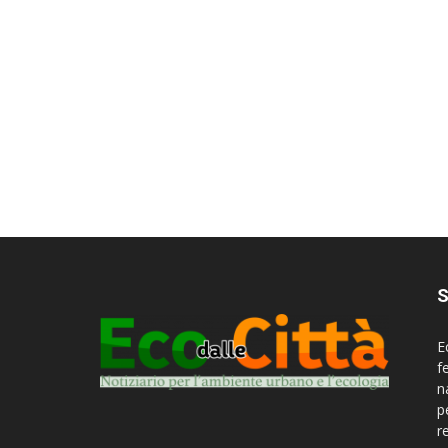
S
E
f
n
p
r