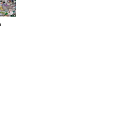
Città
a