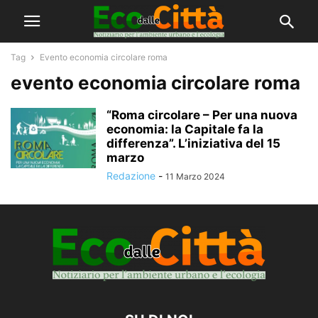
Tag
Evento economia circolare roma
evento economia circolare roma
“Roma circolare – Per una nuova
economia: la Capitale fa la
differenza”. L’iniziativa del 15
marzo
Redazione
-
11 Marzo 2024