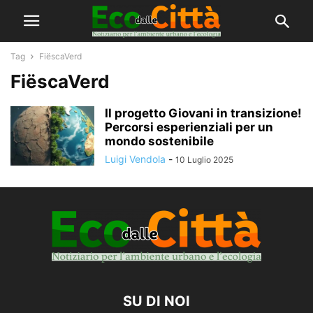
Tag
FiëscaVerd
FiëscaVerd
Il progetto Giovani in transizione!
Percorsi esperienziali per un
mondo sostenibile
Luigi Vendola
-
10 Luglio 2025
SU DI NOI