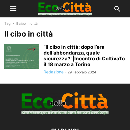
Tag
Il cibo in città
Il cibo in città
“Il cibo in città: dopo l’era
dell’abbondanza, quale
sicurezza?”|Incontro di ColtivaTo
il 18 marzo a Torino
Redazione
-
29 Febbraio 2024