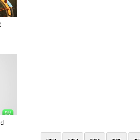
0
 di