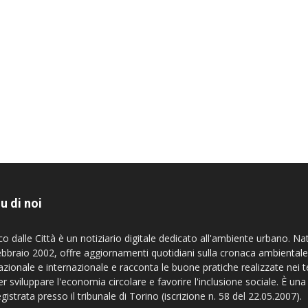
u di noi
co dalle Città è un notiziario digitale dedicato all'ambiente urbano. Na
ebbraio 2002, offre aggiornamenti quotidiani sulla cronaca ambientale
azionale e internazionale e racconta le buone pratiche realizzate nei te
er sviluppare l'economia circolare e favorire l'inclusione sociale. È una
egistrata presso il tribunale di Torino (iscrizione n. 58 del 22.05.2007).