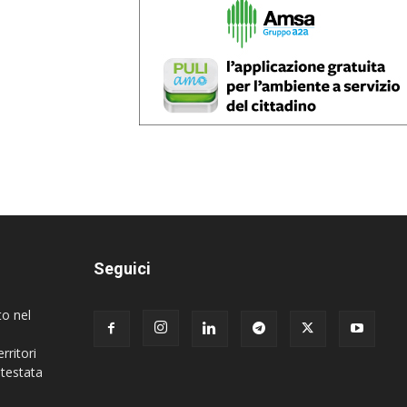
Seguici
to nel
rritori
 testata