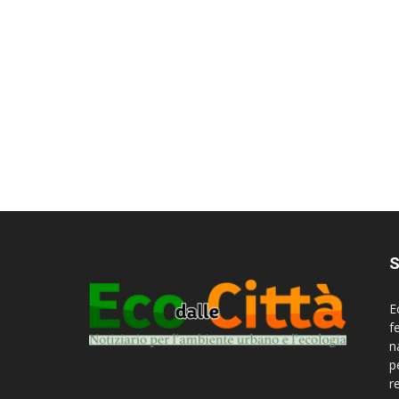
S
E
f
n
p
r