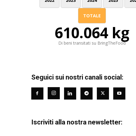
2022
2023
2024
2025
20
TOTALE
610.064 kg
Di beni transitati su BringTheFood
Seguici sui nostri canali social:
Iscriviti alla nostra newsletter: