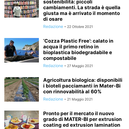
sostenibilità: piccoli
cambiamenti. La strada è quella
giusta ma è arrivato il momento
di osare
Redazione
-
22 Ottobre 2021
‘Cozza Plastic Free’: calato in
acqua il primo retino in
bioplastica biodegradabile e
compostabile
Redazione
-
27 Maggio 2021
Agricoltura biologica: disponibili
i bioteli pacciamanti in Mater-Bi
con rinnovabilità al 60%
Redazione
-
21 Maggio 2021
Pronto per il mercato il nuovo
grado di MATER-BI per extrusion
coating ed extrusion lamination