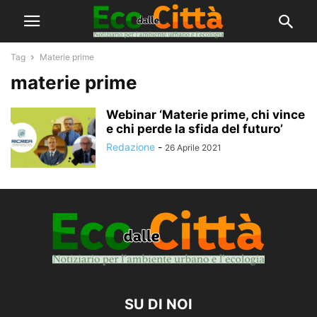
Tag
Materie prime
materie prime
Webinar ‘Materie prime, chi vince
e chi perde la sfida del futuro’
Redazione
-
26 Aprile 2021
SU DI NOI