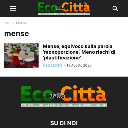
Tag
Mense
mense
Mense, equivoco sulla parola
‘monoporzione’. Meno rischi di
‘plastificazione’
Redazione
-
18 Agosto 2020
SU DI NOI