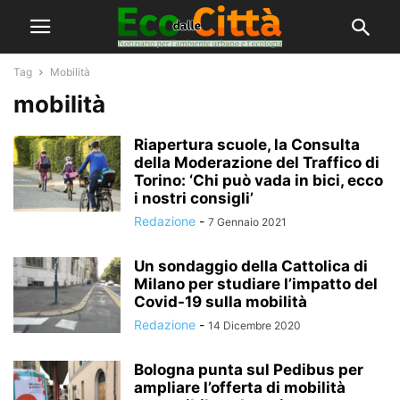
Tag
Mobilità
mobilità
Riapertura scuole, la Consulta
della Moderazione del Traffico di
Torino: ‘Chi può vada in bici, ecco
i nostri consigli’
Redazione
-
7 Gennaio 2021
Un sondaggio della Cattolica di
Milano per studiare l’impatto del
Covid-19 sulla mobilità
Redazione
-
14 Dicembre 2020
Bologna punta sul Pedibus per
ampliare l’offerta di mobilità