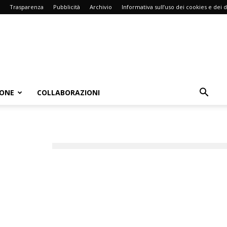
Trasparenza
Pubblicità
Archivio
Informativa sull’uso dei cookies e dei d
IONE
COLLABORAZIONI