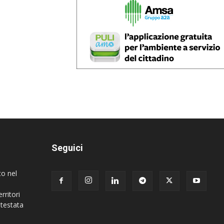
Seguici
to nel
rritori
 testata