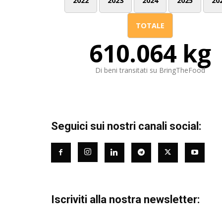
2022
2023
2024
2025
20
TOTALE
610.064 kg
Di beni transitati su BringTheFood
Seguici sui nostri canali social:
Iscriviti alla nostra newsletter: