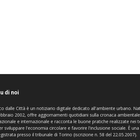
u di noi
co dalle Città è un notiziario digitale dedicato all'ambiente urbano. Na
ebbraio 2002, offre aggiornamenti quotidiani sulla cronaca ambientale
azionale e internazionale e racconta le buone pratiche realizzate nei te
er sviluppare l'economia circolare e favorire l'inclusione sociale. È una
egistrata presso il tribunale di Torino (iscrizione n. 58 del 22.05.2007).