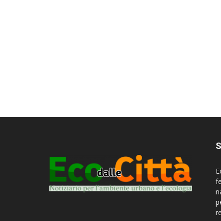
S
E
f
n
p
r