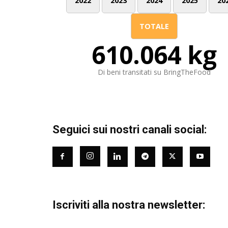
2022
2023
2024
2025
20
TOTALE
610.064 kg
Di beni transitati su BringTheFood
Seguici sui nostri canali social:
Iscriviti alla nostra newsletter: