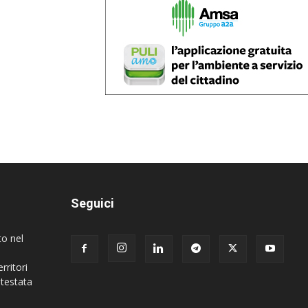
Seguici
to nel
rritori
 testata