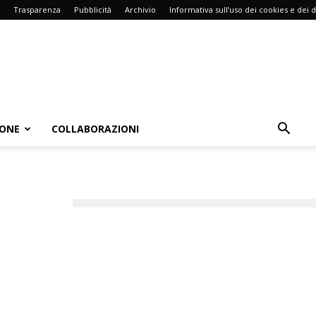
Trasparenza
Pubblicità
Archivio
Informativa sull’uso dei cookies e dei d
IONE
COLLABORAZIONI