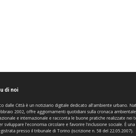
u di noi
co dalle Città è un notiziario digitale dedicato all'ambiente urbano. Na
ebbraio 2002, offre aggiornamenti quotidiani sulla cronaca ambientale
azionale e internazionale e racconta le buone pratiche realizzate nei te
er sviluppare l'economia circolare e favorire l'inclusione sociale. È una
egistrata presso il tribunale di Torino (iscrizione n. 58 del 22.05.2007).