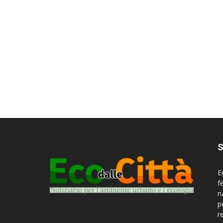
S
E
f
n
p
r