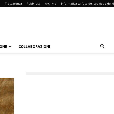
Trasparenza
Pubblicità
Archivio
Informativa sull’uso dei cookies e dei d
IONE
COLLABORAZIONI