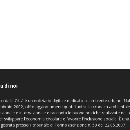
u di noi
co dalle Città è un notiziario digitale dedicato all'ambiente urbano. Na
ebbraio 2002, offre aggiornamenti quotidiani sulla cronaca ambientale
azionale e internazionale e racconta le buone pratiche realizzate nei te
er sviluppare l'economia circolare e favorire l'inclusione sociale. È una
egistrata presso il tribunale di Torino (iscrizione n. 58 del 22.05.2007).