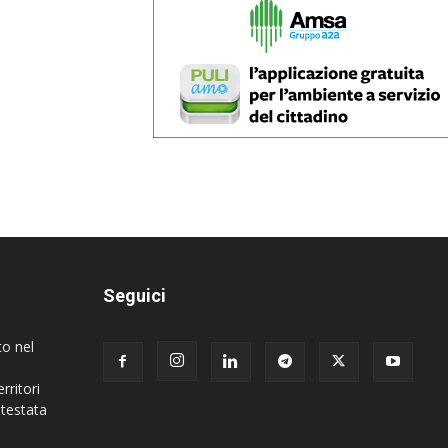
Seguici
to nel
rritori
 testata