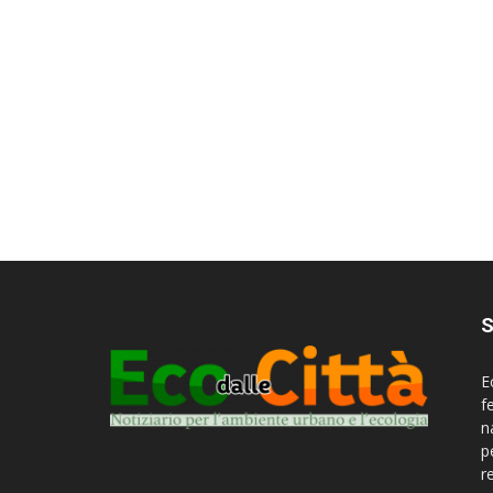
S
E
f
n
p
r