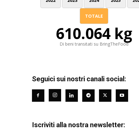
2022
2023
2024
2025
20
TOTALE
610.064 kg
Di beni transitati su BringTheFood
Seguici sui nostri canali social:
Iscriviti alla nostra newsletter: