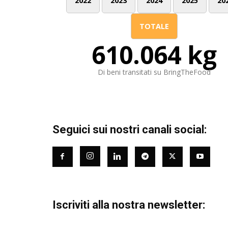
2022
2023
2024
2025
20
TOTALE
610.064 kg
Di beni transitati su BringTheFood
Seguici sui nostri canali social:
Iscriviti alla nostra newsletter: