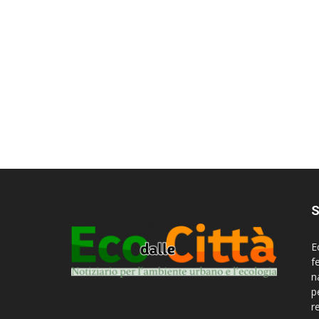
S
E
f
n
p
r