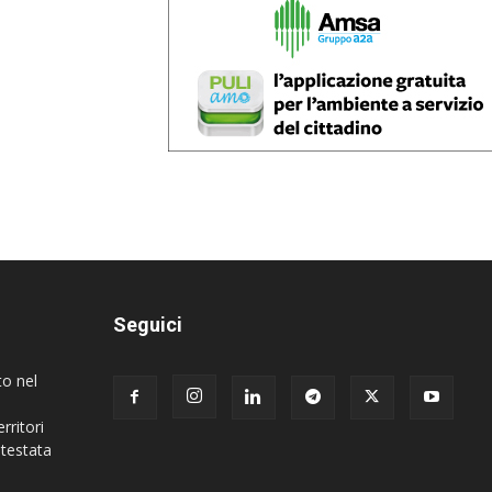
Seguici
to nel
rritori
 testata