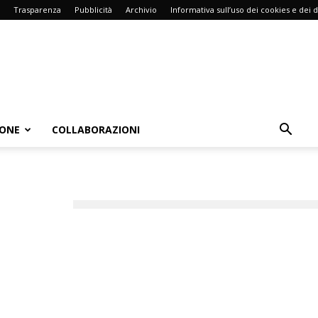
Trasparenza
Pubblicità
Archivio
Informativa sull’uso dei cookies e dei d
IONE
COLLABORAZIONI