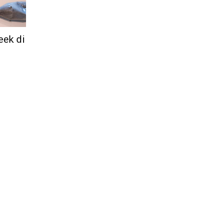
Città
eek di