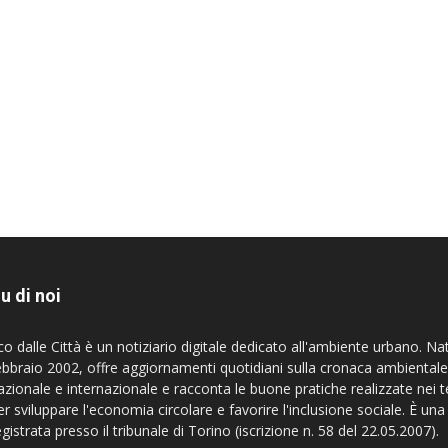
u di noi
co dalle Città è un notiziario digitale dedicato all'ambiente urbano. Na
ebbraio 2002, offre aggiornamenti quotidiani sulla cronaca ambientale
azionale e internazionale e racconta le buone pratiche realizzate nei te
er sviluppare l'economia circolare e favorire l'inclusione sociale. È una
egistrata presso il tribunale di Torino (iscrizione n. 58 del 22.05.2007).