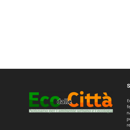
S
E
f
n
p
r