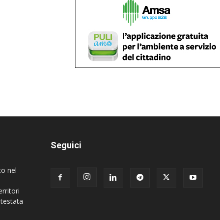
Seguici
to nel
rritori
 testata