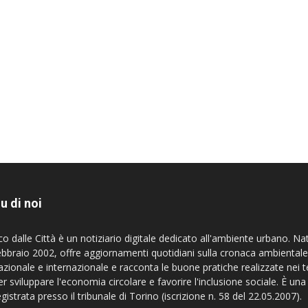
u di noi
co dalle Città è un notiziario digitale dedicato all'ambiente urbano. Na
ebbraio 2002, offre aggiornamenti quotidiani sulla cronaca ambientale
azionale e internazionale e racconta le buone pratiche realizzate nei te
er sviluppare l'economia circolare e favorire l'inclusione sociale. È una
egistrata presso il tribunale di Torino (iscrizione n. 58 del 22.05.2007).