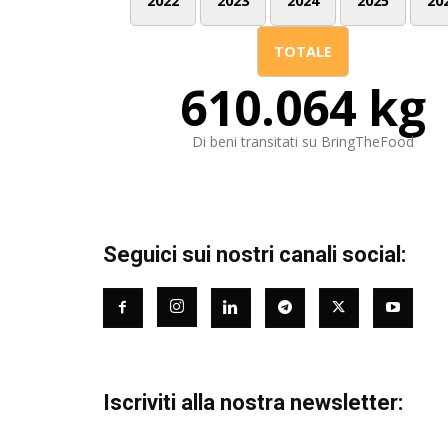
2022
2023
2024
2025
20
TOTALE
610.064 kg
Di beni transitati su BringTheFood
Seguici sui nostri canali social:
Iscriviti alla nostra newsletter: