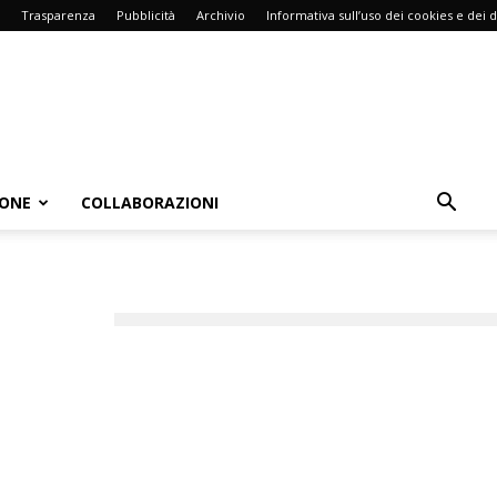
Trasparenza
Pubblicità
Archivio
Informativa sull’uso dei cookies e dei d
IONE
COLLABORAZIONI