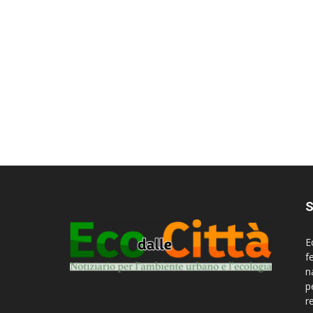
S
E
f
n
p
r