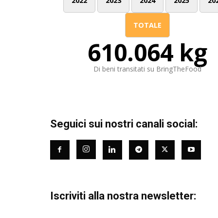
2022
2023
2024
2025
20
TOTALE
610.064 kg
Di beni transitati su BringTheFood
Seguici sui nostri canali social:
Iscriviti alla nostra newsletter: