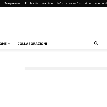
Trasparenza
Pubblicità
Archivio
Informativa sull’uso dei cookies e dei d
IONE
COLLABORAZIONI