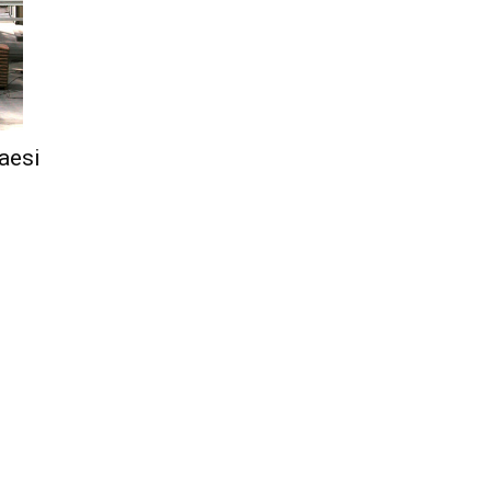
Città
aesi