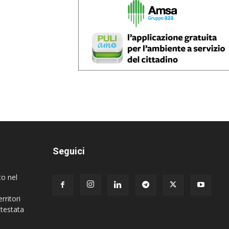
Seguici
to nel
rritori
 testata