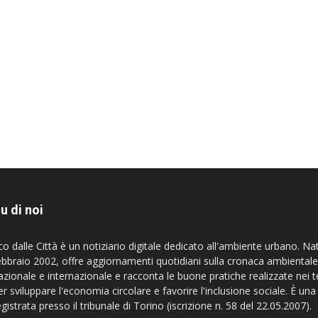
u di noi
co dalle Città è un notiziario digitale dedicato all'ambiente urbano. Na
ebbraio 2002, offre aggiornamenti quotidiani sulla cronaca ambientale
azionale e internazionale e racconta le buone pratiche realizzate nei te
er sviluppare l'economia circolare e favorire l'inclusione sociale. È una
egistrata presso il tribunale di Torino (iscrizione n. 58 del 22.05.2007).