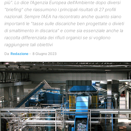
più". Lo dice l'Agenzia Europea dell'Ambiente dopo diversi
"briefing" che riassumono i principali risultati di 27 profili
nazionali. Sempre l'AEA ha riscontrato anche quanto siano
importanti le "tasse sulle discariche ben progettate o divieti
di smaltimento in discarica" e come sia essenziale anche la
raccolta differenziata dei rifiuti organici se si vogliono
raggiungere tali obiettivi
Da
Redazione
-
8 Giugno 2023