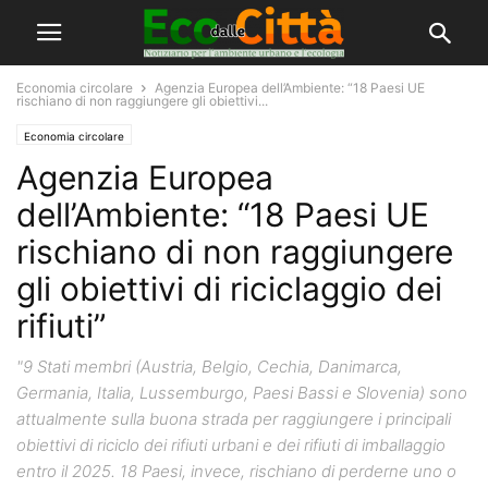
Economia circolare
Agenzia Europea dell’Ambiente: “18 Paesi UE
rischiano di non raggiungere gli obiettivi...
Economia circolare
Agenzia Europea
dell’Ambiente: “18 Paesi UE
rischiano di non raggiungere
gli obiettivi di riciclaggio dei
rifiuti”
"9 Stati membri (Austria, Belgio, Cechia, Danimarca,
Germania, Italia, Lussemburgo, Paesi Bassi e Slovenia) sono
attualmente sulla buona strada per raggiungere i principali
obiettivi di riciclo dei rifiuti urbani e dei rifiuti di imballaggio
entro il 2025. 18 Paesi, invece, rischiano di perderne uno o