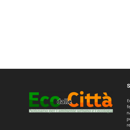
S
E
f
n
p
r