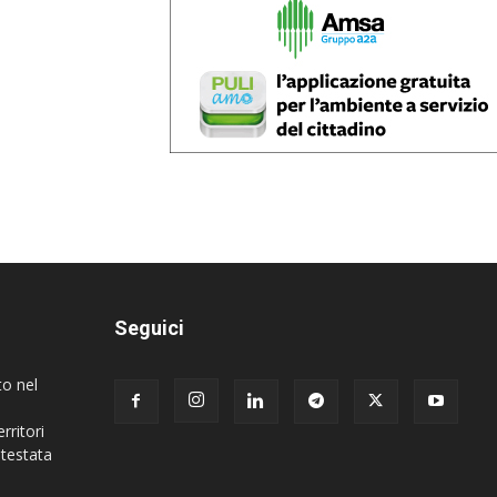
Seguici
to nel
rritori
 testata