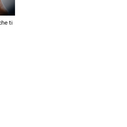
Città
che ti