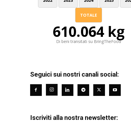
2022
2023
2024
2025
20
TOTALE
610.064 kg
Di beni transitati su BringTheFood
Seguici sui nostri canali social:
Iscriviti alla nostra newsletter: