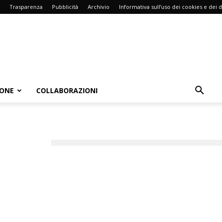
Trasparenza
Pubblicità
Archivio
Informativa sull’uso dei cookies e dei d
IONE
COLLABORAZIONI