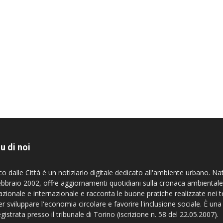
u di noi
co dalle Città è un notiziario digitale dedicato all'ambiente urbano. Na
ebbraio 2002, offre aggiornamenti quotidiani sulla cronaca ambientale
azionale e internazionale e racconta le buone pratiche realizzate nei te
er sviluppare l'economia circolare e favorire l'inclusione sociale. È una
egistrata presso il tribunale di Torino (iscrizione n. 58 del 22.05.2007).