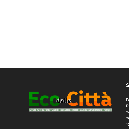
S
E
f
n
p
r