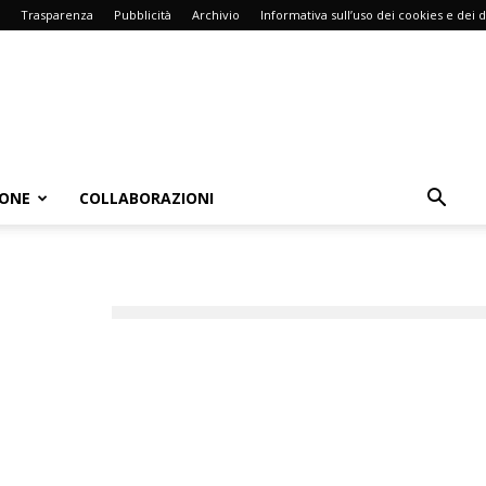
Trasparenza
Pubblicità
Archivio
Informativa sull’uso dei cookies e dei d
IONE
COLLABORAZIONI