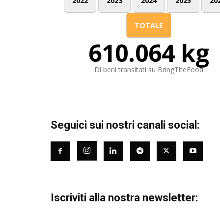
2022
2023
2024
2025
20
TOTALE
610.064 kg
Di beni transitati su BringTheFood
Seguici sui nostri canali social:
Iscriviti alla nostra newsletter: