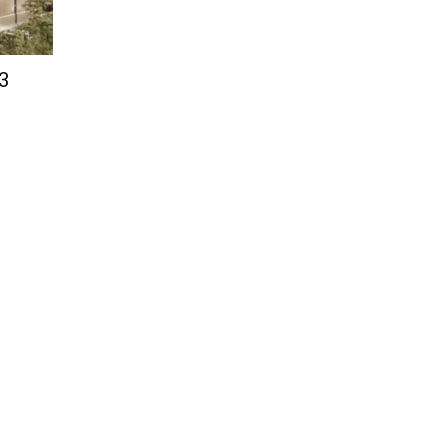
Città
 3