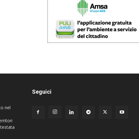
Seguici
to nel
rritori
 testata