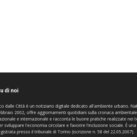
u di noi
co dalle Città è un notiziario digitale dedicato all'ambiente urbano. Na
ebbraio 2002, offre aggiornamenti quotidiani sulla cronaca ambientale
azionale e internazionale e racconta le buone pratiche realizzate nei te
er sviluppare l'economia circolare e favorire l'inclusione sociale. È una
egistrata presso il tribunale di Torino (iscrizione n. 58 del 22.05.2007).