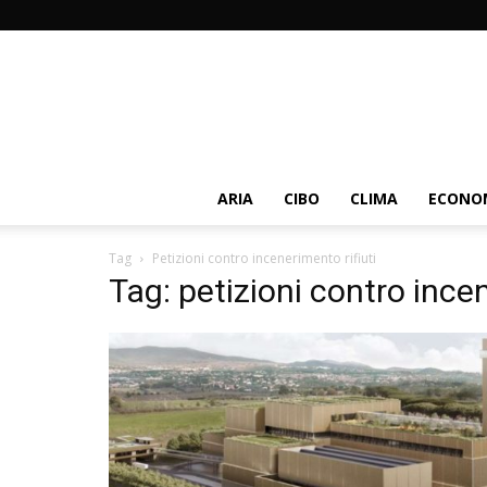
ARIA
CIBO
CLIMA
ECONOM
Tag
Petizioni contro incenerimento rifiuti
Tag: petizioni contro incen