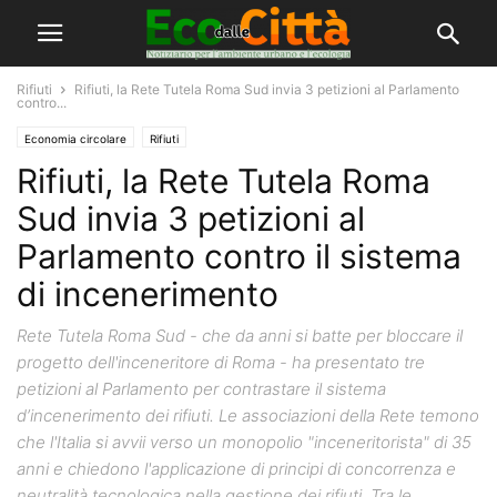
Rifiuti
Rifiuti, la Rete Tutela Roma Sud invia 3 petizioni al Parlamento
contro...
Economia circolare
Rifiuti
Rifiuti, la Rete Tutela Roma
Sud invia 3 petizioni al
Parlamento contro il sistema
di incenerimento
Rete Tutela Roma Sud - che da anni si batte per bloccare il
progetto dell'inceneritore di Roma - ha presentato tre
petizioni al Parlamento per contrastare il sistema
d’incenerimento dei rifiuti. Le associazioni della Rete temono
che l'Italia si avvii verso un monopolio "inceneritorista" di 35
anni e chiedono l'applicazione di principi di concorrenza e
neutralità tecnologica nella gestione dei rifiuti. Tra le