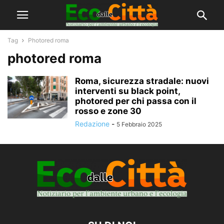
Tag
Photored roma
photored roma
Roma, sicurezza stradale: nuovi
interventi su black point,
photored per chi passa con il
rosso e zone 30
Redazione
-
5 Febbraio 2025