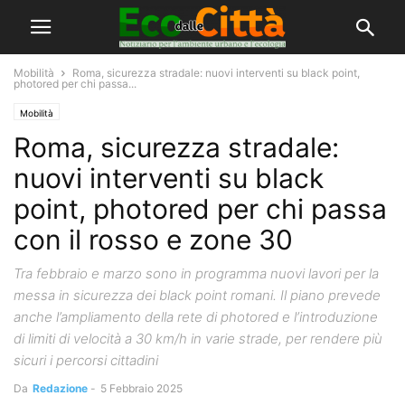
Mobilità
Roma, sicurezza stradale: nuovi interventi su black point,
photored per chi passa...
Mobilità
Roma, sicurezza stradale:
nuovi interventi su black
point, photored per chi passa
con il rosso e zone 30
Tra febbraio e marzo sono in programma nuovi lavori per la
messa in sicurezza dei black point romani. Il piano prevede
anche l’ampliamento della rete di photored e l’introduzione
di limiti di velocità a 30 km/h in varie strade, per rendere più
sicuri i percorsi cittadini
Da
Redazione
-
5 Febbraio 2025