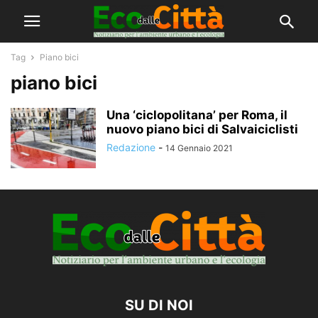
Tag
Piano bici
piano bici
Una ‘ciclopolitana’ per Roma, il
nuovo piano bici di Salvaiciclisti
Redazione
-
14 Gennaio 2021
SU DI NOI