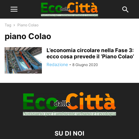
Tag
Piano Colao
piano Colao
L’economia circolare nella Fase 3:
ecco cosa prevede il ‘Piano Colao’
Redazione
-
8 Giugno 2020
SU DI NOI