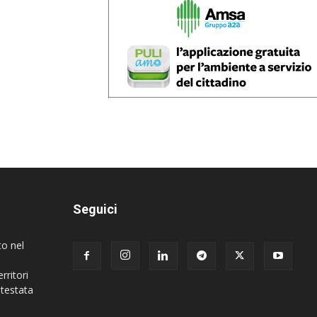
Seguici
to nel
rritori
 testata