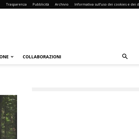
Trasparenza
Pubblicità
Archivio
Informativa sull’uso dei cookies e dei d
IONE
COLLABORAZIONI