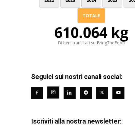
2022
2023
2024
2025
20
TOTALE
610.064 kg
Di beni transitati su BringTheFood
Seguici sui nostri canali social:
Iscriviti alla nostra newsletter: