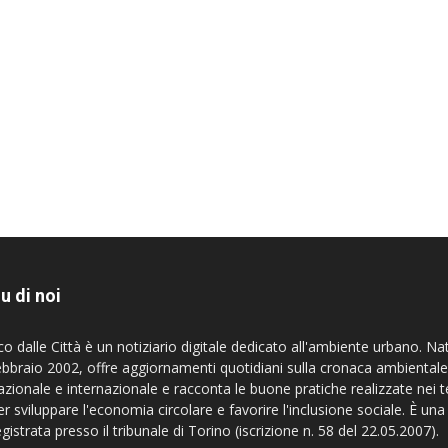
u di noi
co dalle Città è un notiziario digitale dedicato all'ambiente urbano. Na
ebbraio 2002, offre aggiornamenti quotidiani sulla cronaca ambientale
azionale e internazionale e racconta le buone pratiche realizzate nei te
er sviluppare l'economia circolare e favorire l'inclusione sociale. È una
egistrata presso il tribunale di Torino (iscrizione n. 58 del 22.05.2007).