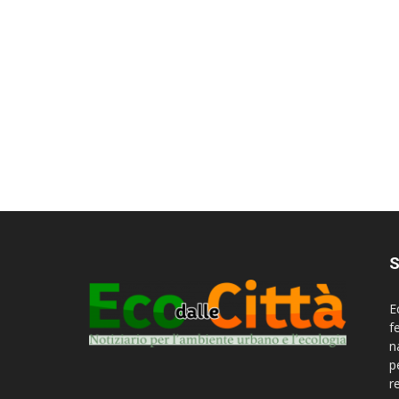
S
E
f
n
p
r