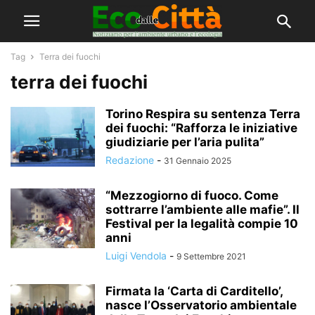
Tag
Terra dei fuochi
terra dei fuochi
Torino Respira su sentenza Terra
dei fuochi: “Rafforza le iniziative
giudiziarie per l’aria pulita”
Redazione
-
31 Gennaio 2025
“Mezzogiorno di fuoco. Come
sottrarre l’ambiente alle mafie”. Il
Festival per la legalità compie 10
anni
Luigi Vendola
-
9 Settembre 2021
Firmata la ‘Carta di Carditello’,
nasce l’Osservatorio ambientale