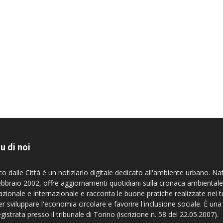
u di noi
co dalle Città è un notiziario digitale dedicato all'ambiente urbano. Na
ebbraio 2002, offre aggiornamenti quotidiani sulla cronaca ambientale
azionale e internazionale e racconta le buone pratiche realizzate nei te
er sviluppare l'economia circolare e favorire l'inclusione sociale. È una
egistrata presso il tribunale di Torino (iscrizione n. 58 del 22.05.2007).