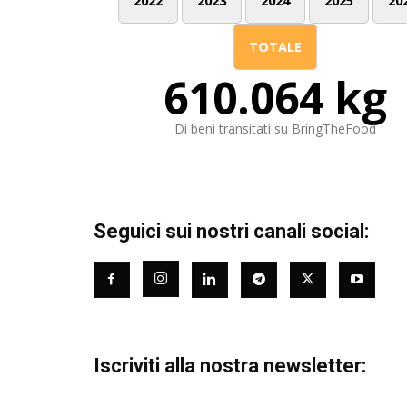
2022
2023
2024
2025
20
TOTALE
610.064 kg
Di beni transitati su BringTheFood
Seguici sui nostri canali social:
Iscriviti alla nostra newsletter: