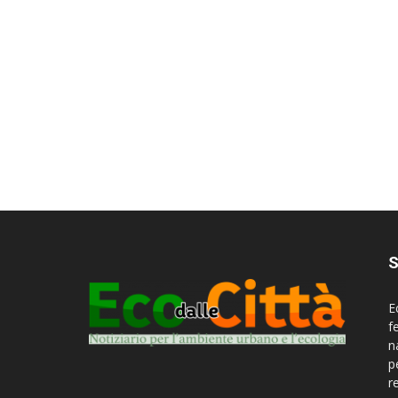
S
E
f
n
p
r