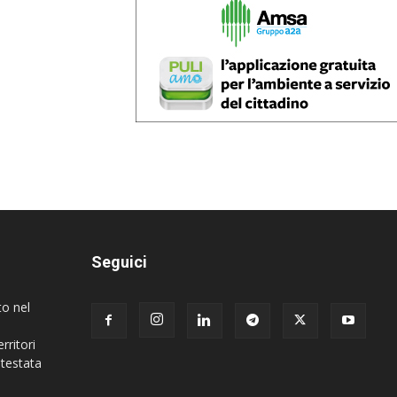
Seguici
to nel
rritori
 testata