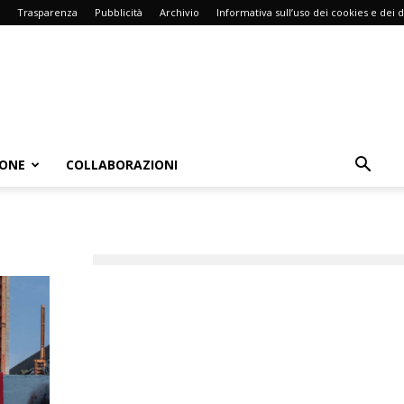
Trasparenza
Pubblicità
Archivio
Informativa sull’uso dei cookies e dei d
IONE
COLLABORAZIONI