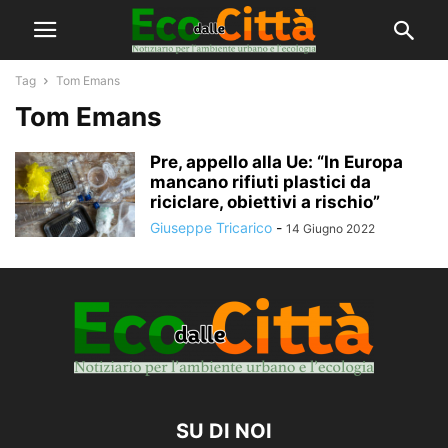
Tag
Tom Emans
Tom Emans
Pre, appello alla Ue: “In Europa
mancano rifiuti plastici da
riciclare, obiettivi a rischio”
Giuseppe Tricarico
-
14 Giugno 2022
SU DI NOI