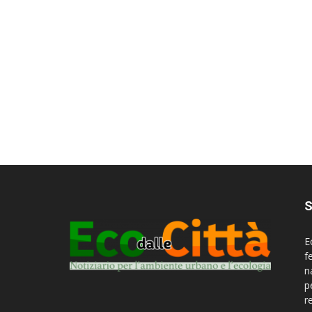
S
E
f
n
p
r