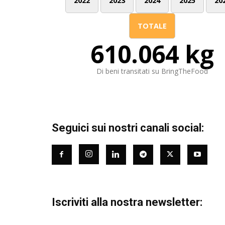
2022
2023
2024
2025
20
TOTALE
610.064 kg
Di beni transitati su BringTheFood
Seguici sui nostri canali social:
Iscriviti alla nostra newsletter: