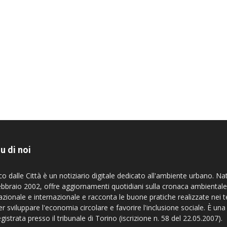
u di noi
co dalle Città è un notiziario digitale dedicato all'ambiente urbano. Na
ebbraio 2002, offre aggiornamenti quotidiani sulla cronaca ambientale
azionale e internazionale e racconta le buone pratiche realizzate nei te
er sviluppare l'economia circolare e favorire l'inclusione sociale. È una
egistrata presso il tribunale di Torino (iscrizione n. 58 del 22.05.2007).