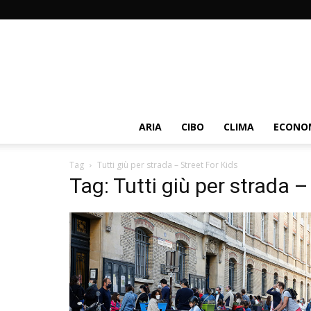
ARIA
CIBO
CLIMA
ECONOM
Tag
Tutti giù per strada – Street For Kids
Tag: Tutti giù per strada –