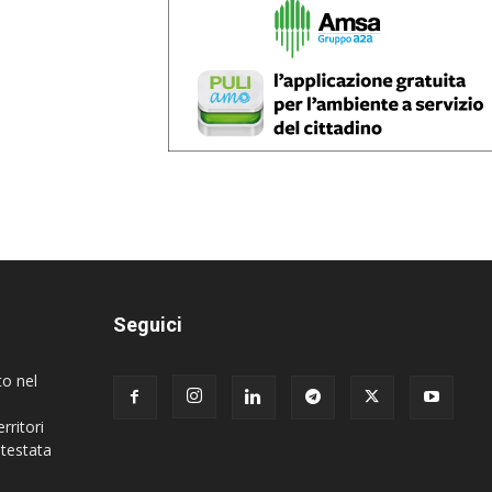
Seguici
to nel
rritori
 testata