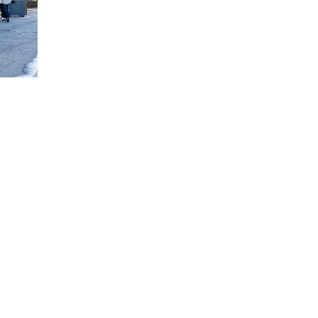
Città