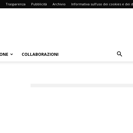
Trasparenza
Pubblicità
Archivio
Informativa sull’uso dei cookies e dei d
IONE
COLLABORAZIONI