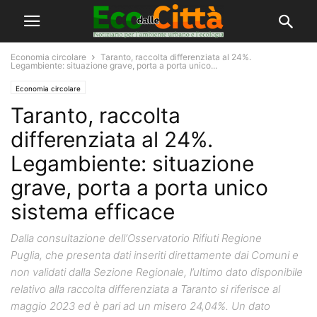
Economia circolare
Taranto, raccolta differenziata al 24%.
Legambiente: situazione grave, porta a porta unico...
Economia circolare
Taranto, raccolta
differenziata al 24%.
Legambiente: situazione
grave, porta a porta unico
sistema efficace
Dalla consultazione dell’Osservatorio Rifiuti Regione
Puglia, che presenta dati inseriti direttamente dai Comuni e
non validati dalla Sezione Regionale, l’ultimo dato disponibile
relativo alla raccolta differenziata a Taranto si riferisce al
maggio 2023 ed è pari ad un misero 24,04%. Un dato