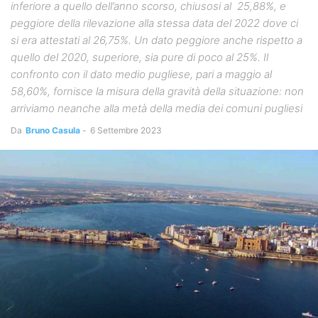
inferiore a quello dell’anno scorso, chiusosi al 25,88%, e
peggiore della rilevazione alla stessa data del 2022 dove ci
si era attestati al 26,75%. Un dato peggiore anche rispetto a
quello del 2020, superiore, sia pure di poco al 25%. Il
confronto con il dato medio pugliese, pari a maggio al
58,60%, fornisce la misura della gravità della situazione: non
arriviamo neanche alla metà della media dei comuni pugliesi
Da
Bruno Casula
-
6 Settembre 2023