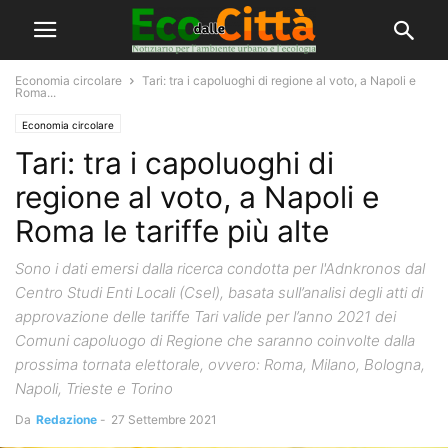
Economia circolare
Tari: tra i capoluoghi di regione al voto, a Napoli e
Roma...
Economia circolare
Tari: tra i capoluoghi di
regione al voto, a Napoli e
Roma le tariffe più alte
Sono i dati emersi dalla ricerca condotta per l'Adnkronos dal
Centro Studi Enti Locali (Csel), basata sull’analisi degli atti di
approvazione delle tariffe Tari valide per l’anno 2021 dei
Comuni capoluogo di Regione che saranno coinvolte dalla
prossima tornata elettorale, ovvero: Roma, Milano, Bologna,
Napoli, Trieste e Torino
Da
Redazione
-
27 Settembre 2021