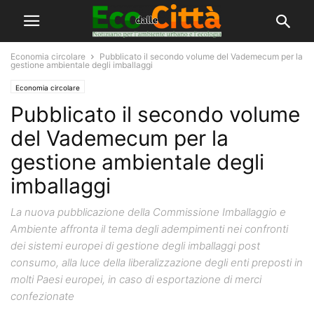
Economia circolare
Pubblicato il secondo volume del Vademecum per la
gestione ambientale degli imballaggi
Economia circolare
Pubblicato il secondo volume
del Vademecum per la
gestione ambientale degli
imballaggi
La nuova pubblicazione della Commissione Imballaggio e
Ambiente affronta il tema degli adempimenti nei confronti
dei sistemi europei di gestione degli imballaggi post
consumo, alla luce della liberalizzazione degli enti preposti in
molti Paesi europei, in caso di esportazione di merci
confezionate