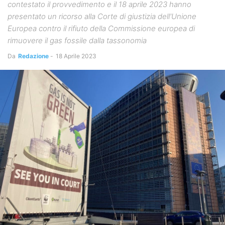
contestato il provvedimento e il 18 aprile 2023 hanno
presentato un ricorso alla Corte di giustizia dell'Unione
Europea contro il rifiuto della Commissione europea di
rimuovere il gas fossile dalla tassonomia
Da
Redazione
-
18 Aprile 2023