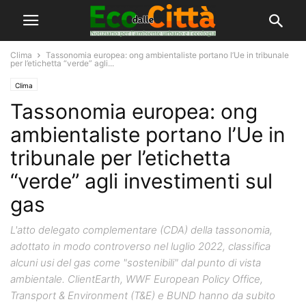
Clima
Tassonomia europea: ong ambientaliste portano l’Ue in tribunale
per l’etichetta “verde” agli...
Clima
Tassonomia europea: ong
ambientaliste portano l’Ue in
tribunale per l’etichetta
“verde” agli investimenti sul
gas
L'atto delegato complementare (CDA) della tassonomia,
adottato in modo controverso nel luglio 2022, classifica
alcuni usi del gas come "sostenibili" dal punto di vista
ambientale. ClientEarth, WWF European Policy Office,
Transport & Environment (T&E) e BUND hanno da subito