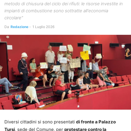
metodo di chiusura del ciclo dei rifiuti: le risorse investite in
impianti di combustione sono sottratte all'economia
circolare"
Da
Redazione
-
1 Luglio 2026
Diversi cittadini si sono presentati
di fronte a Palazzo
Tursi
, sede del Comune, per
protestare contro la