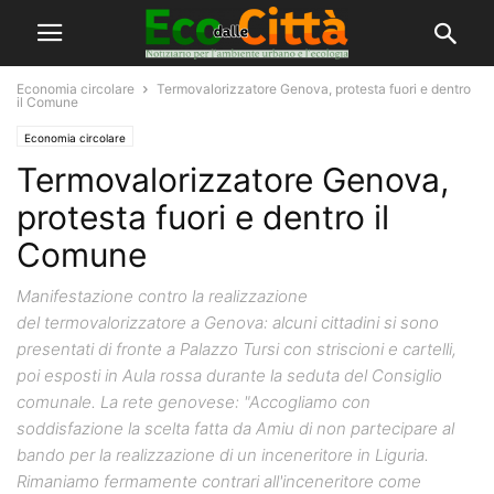
Economia circolare
Termovalorizzatore Genova, protesta fuori e dentro
il Comune
Economia circolare
Termovalorizzatore Genova,
protesta fuori e dentro il
Comune
Manifestazione contro la realizzazione
del termovalorizzatore a Genova: alcuni cittadini si sono
presentati di fronte a Palazzo Tursi con striscioni e cartelli,
poi esposti in Aula rossa durante la seduta del Consiglio
comunale. La rete genovese: "Accogliamo con
soddisfazione la scelta fatta da Amiu di non partecipare al
bando per la realizzazione di un inceneritore in Liguria.
Rimaniamo fermamente contrari all'inceneritore come