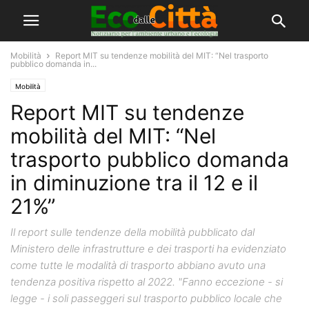
Mobilità
Report MIT su tendenze mobilità del MIT: “Nel trasporto
pubblico domanda in...
Mobilità
Report MIT su tendenze
mobilità del MIT: “Nel
trasporto pubblico domanda
in diminuzione tra il 12 e il
21%”
Il report sulle tendenze della mobilità pubblicato dal
Ministero delle infrastrutture e dei trasporti ha evidenziato
come tutte le modalità di trasporto abbiano avuto una
tendenza positiva rispetto al 2022. "Fanno eccezione - si
legge - i soli passeggeri sul trasporto pubblico locale che