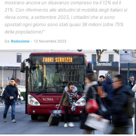
mostrano ancora un disavanzo compreso tra il 12% ed il
21%. Con riferimento alle abitudini di mobilità degli italiani si
rileva come, a settembre 2023, i cittadini che si sono
spostati ogni giorno sono stati quasi 38 milioni (oltre 75%
della popolazione)"
Da
Redazione
-
13 Novembre 2023