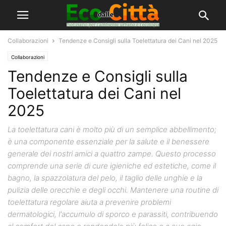
Collaborazioni
Tendenze e Consigli sulla Toelettatura dei Cani nel 2025
Collaborazioni
Tendenze e Consigli sulla
Toelettatura dei Cani nel
2025
La toelettatura cani è molto più di un semplice abbellimento;
è una componente essenziale per la salute e il benessere
generale dei nostri amici a quattro zampe. Questo processo
comprende una serie di cure igieniche ed estetiche, come il
bagno, la spazzolatura del pelo, il taglio delle unghie e la
pulizia delle orecchie e degli occhi. Mantenere una routine di
toelettatura regolare aiuta a prevenire problemi
dermatologici, l'accumulo di sporco e parassiti, contribuendo