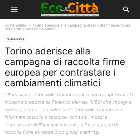
Sostenibilità
Torino aderisce alla campagna di raccolta firme europea
per contrastare i cambiamenti...
Sostenibilità
Torino aderisce alla
campagna di raccolta firme
europea per contrastare i
cambiamenti climatici
All’unanimità il Consiglio Comunale di Torino ha approvato la
mozione proposta da Federico Mensio (M5S) che impegna
sindaca, giunta e presidenza del Consiglio Comunale a
informare cittadini e cittadine, con tutti i mezzi a
disposizione dell’Amministrazione, sulla campagna di
raccolta firme europea Stop global warming!