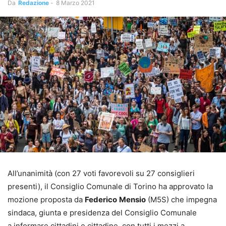
Da
Redazione
-
8 Marzo 2021
All’unanimità (con 27 voti favorevoli su 27 consiglieri
presenti), il Consiglio Comunale di Torino ha approvato la
mozione proposta da
Federico
Mensio
(M5S) che impegna
sindaca, giunta e presidenza del Consiglio Comunale
a informare cittadini e cittadine, con tutti i mezzi a