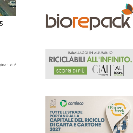
35
ina 1 di 6