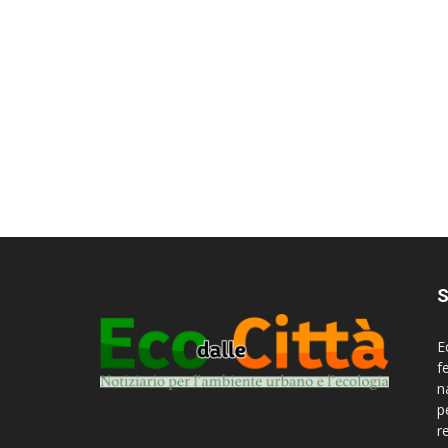
S
E
f
n
p
r