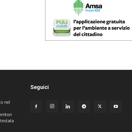
Seguici
to nel
rritori
 testata