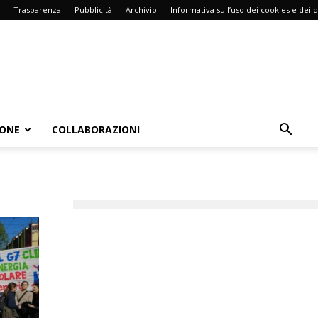
Trasparenza
Pubblicità
Archivio
Informativa sull’uso dei cookies e dei d
IONE
COLLABORAZIONI