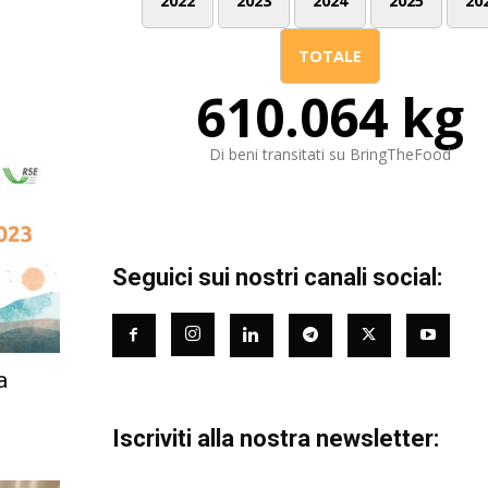
2022
2023
2024
2025
20
TOTALE
610.064 kg
Di beni transitati su BringTheFood
Seguici sui nostri canali social:
a
Iscriviti alla nostra newsletter: