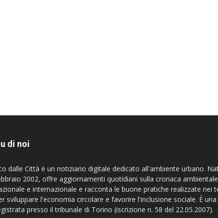
u di noi
co dalle Città è un notiziario digitale dedicato all'ambiente urbano. Na
ebbraio 2002, offre aggiornamenti quotidiani sulla cronaca ambientale
azionale e internazionale e racconta le buone pratiche realizzate nei te
er sviluppare l'economia circolare e favorire l'inclusione sociale. È una
egistrata presso il tribunale di Torino (iscrizione n. 58 del 22.05.2007).