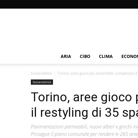
ARIA
CIBO
CLIMA
ECONOM
Sostenibilità
Torino, aree gioco più sostenibili: completato il
Sostenibilità
Torino, aree gioco 
il restyling di 35 sp
Pavimentazioni permeabili, nuovi alberi e giochi in
Prosegue il piano comunale per rendere le 285 aree gi