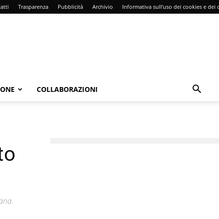
atti
Trasparenza
Pubblicità
Archivio
Informativa sull’uso dei cookies e dei d
IONE
COLLABORAZIONI
to
bana.