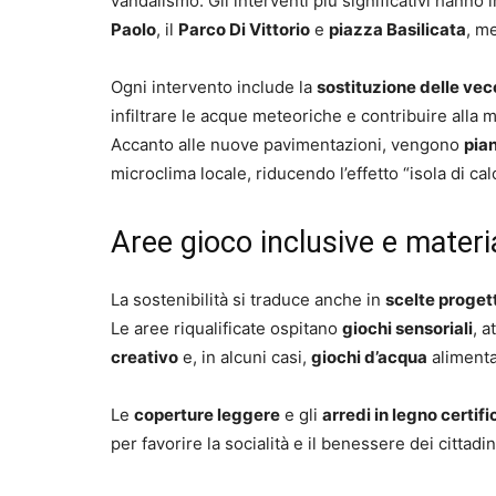
vandalismo. Gli interventi più significativi hanno 
Paolo
, il
Parco Di Vittorio
e
piazza Basilicata
, m
Ogni intervento include la
sostituzione delle ve
infiltrare le acque meteoriche e contribuire alla m
Accanto alle nuove pavimentazioni, vengono
pian
microclima locale, riducendo l’effetto “isola di cal
Aree gioco inclusive e materi
La sostenibilità si traduce anche in
scelte progett
Le aree riqualificate ospitano
giochi sensoriali
, a
creativo
e, in alcuni casi,
giochi d’acqua
alimentat
Le
coperture leggere
e gli
arredi in legno certifi
per favorire la socialità e il benessere dei cittadin