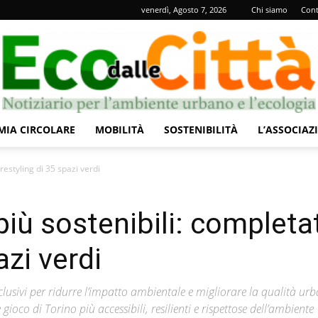
venerdì, Agosto 7, 2026
Chi siamo
Cont
IA CIRCOLARE
MOBILITÀ
SOSTENIBILITÀ
L’ASSOCIAZ
Eco
 restyling di 35 spazi verdi
più sostenibili: completa
azi verdi
dalle
clusivi per ridurre l’impatto ambientale e migliorare la qualità ur
oco di Torino più accessibili, resilienti e rispettose dell’ambiente