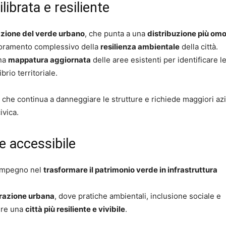
librata e resiliente
azione del verde urbano
, che punta a una
distribuzione più o
lioramento complessivo della
resilienza ambientale
della città.
una
mappatura aggiornata
delle aree esistenti per identificare l
brio territoriale.
, che continua a danneggiare le strutture e richiede maggiori azi
ivica.
e accessibile
 impegno nel
trasformare il patrimonio verde in infrastruttura
erazione urbana
, dove pratiche ambientali, inclusione sociale e
ire una
città più resiliente e vivibile
.