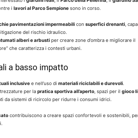
interessato i
giardini reali
, il
Parco della Pellerina
, il
giardino S
entre i
lavori al Parco Sempione
sono in corso.
cchie pavimentazioni impermeabili
con
superfici drenanti
, capa
itigazione del rischio idraulico.
tumati alberi e arbusti
per creare zone d’ombra e migliorare il
ore” che caratterizza i contesti urbani.
ali a basso impatto
uali inclusive
e nell’uso di
materiali riciclabili e durevoli
.
ttrezzature per la
pratica sportiva all’aperto
, spazi per il
gioco l
i da sistemi di ricircolo per ridurre i consumi idrici.
cato
contribuiscono a creare spazi confortevoli e sostenibili, pe
i.