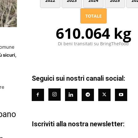
2022
2023
2024
2025
20
TOTALE
610.064 kg
Di beni transitati su BringTheFood
 Comune
 sicuri,
Seguici sui nostri canali social:
ere
rbano
Iscriviti alla nostra newsletter: