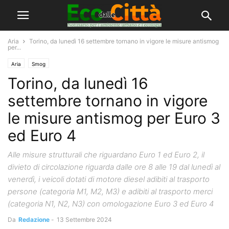
Aria
Torino, da lunedì 16 settembre tornano in vigore le misure antismog
per...
Aria
Smog
Torino, da lunedì 16
settembre tornano in vigore
le misure antismog per Euro 3
ed Euro 4
Alle misure strutturali che riguardano Euro 1 ed Euro 2, il
divieto di circolazione riguarda dalle ore 8 alle 19 dal lunedì al
venerdì, i veicoli dotati di motore diesel adibiti al trasporto
persone (categoria M1, M2, M3) e adibiti al trasporto merci
(categoria N1, N2, N3) con omologazione Euro 3 ed Euro 4
Da
Redazione
-
13 Settembre 2024