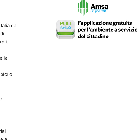
talia da
 di
rali.
e la
bici o
 e
del
 e a