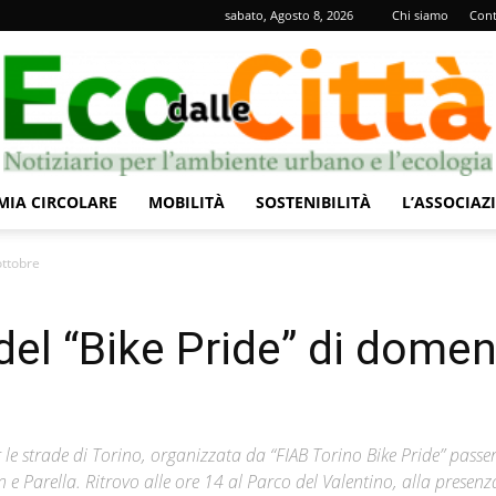
sabato, Agosto 8, 2026
Chi siamo
Cont
IA CIRCOLARE
MOBILITÀ
SOSTENIBILITÀ
L’ASSOCIAZ
Eco
ottobre
 del “Bike Pride” di dome
dalle
er le strade di Torino, organizzata da “FIAB Torino Bike Pride” passe
 e Parella. Ritrovo alle ore 14 al Parco del Valentino, alla presenz