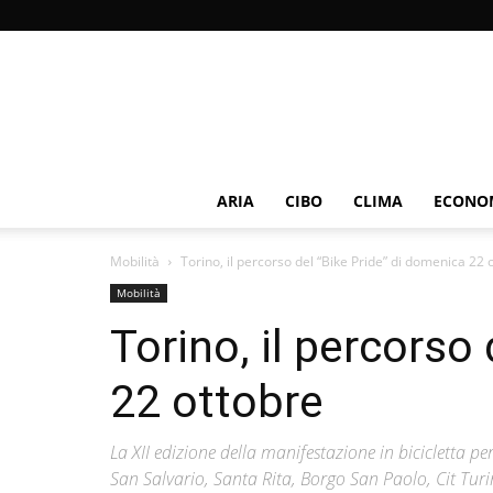
ARIA
CIBO
CLIMA
ECONOM
Mobilità
Torino, il percorso del “Bike Pride” di domenica 22 
Mobilità
Torino, il percorso
22 ottobre
La XII edizione della manifestazione in bicicletta p
San Salvario, Santa Rita, Borgo San Paolo, Cit Turin