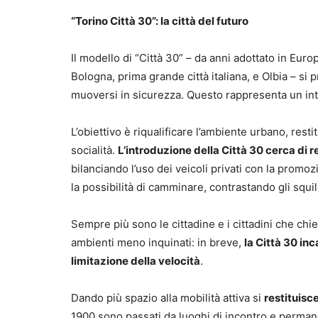
“Torino Città 30”: la città del futuro
Il modello di “Città 30” – da anni adottato in Eur
Bologna, prima grande città italiana, e Olbia – si 
muoversi in sicurezza. Questo rappresenta un inte
L’obiettivo è riqualificare l’ambiente urbano, res
socialità.
L’introduzione della Città 30 cerca di 
bilanciando l’uso dei veicoli privati con la promo
la possibilità di camminare, contrastando gli squil
Sempre più sono le cittadine e i cittadini che chi
ambienti meno inquinati: in breve,
la Città 30 inc
limitazione della velocità
.
Dando più spazio alla mobilità attiva si
restituisc
1900 sono passati da luoghi di incontro e perma