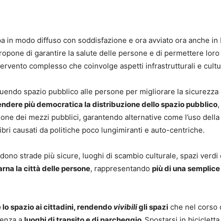
opa in modo diffuso con soddisfazione e ora avviato ora anche in I
propone di garantire la salute delle persone e di permettere loro
rvento complesso che coinvolge aspetti infrastrutturali e cultu
tituendo spazio pubblico alle persone per migliorare la sicurezza 
rendere più democratica la distribuzione dello spazio pubblico
,
zione dei mezzi pubblici, garantendo alternative come l’uso della 
ibri causati da politiche poco lungimiranti e auto-centriche.
edono strade più sicure, luoghi di scambio culturale, spazi verdi
arna la città delle persone
, rappresentando
più di una semplice
e lo spazio ai cittadini, rendendo
vivibili
gli spazi
che nel corso 
nenza a
luoghi di transito e di parcheggio.
Spostarsi in bicicletta