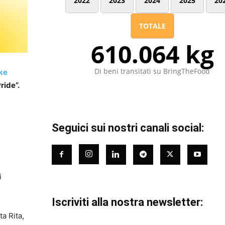
2022
2023
2024
2025
20
TOTALE
610.064 kg
Di beni transitati su BringTheFood
ke
ride”.
Seguici sui nostri canali social:
i
Iscriviti alla nostra newsletter:
ta Rita,