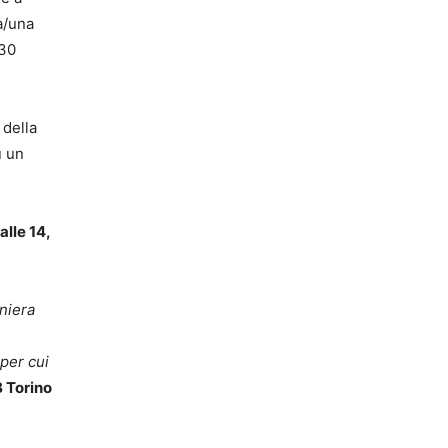
a/una
 30
 della
u un
alle 14,
aniera
 per cui
 Torino