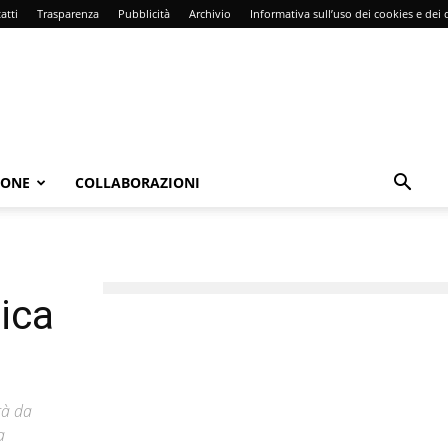
atti
Trasparenza
Pubblicità
Archivio
Informativa sull’uso dei cookies e dei d
IONE
COLLABORAZIONI
nica
rà da
a