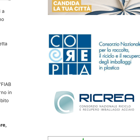
i a
no
etta
 “FIAB
rno in
mbito
are,