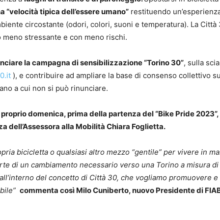
na “velocità tipica dell’essere umano”
restituendo un’esperienz
ente circostante (odori, colori, suoni e temperatura). La Città
o meno stressante e con meno rischi.
lanciare la campagna di sensibilizzazione “Torino 30”
, sulla scia
0.it
), e contribuire ad ampliare la base di consenso collettivo s
bano a cui non si può rinunciare.
 proprio domenica, prima della partenza del “Bike Pride 2023”, 
za dell’Assessora alla Mobilità Chiara Foglietta.
ria bicicletta o qualsiasi altro mezzo “gentile” per vivere in m
 parte di un cambiamento necessario verso una Torino a misura di
 all’interno del concetto di Città 30, che vogliamo promuovere e
ibile”
commenta così Milo Cuniberto, nuovo Presidente di FIAB