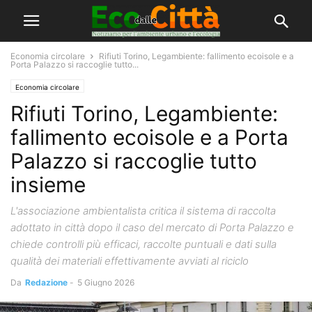
Economia circolare
Rifiuti Torino, Legambiente: fallimento ecoisole e a
Porta Palazzo si raccoglie tutto...
Economia circolare
Rifiuti Torino, Legambiente:
fallimento ecoisole e a Porta
Palazzo si raccoglie tutto
insieme
L'associazione ambientalista critica il sistema di raccolta
adottato in città dopo il caso del mercato di Porta Palazzo e
chiede controlli più efficaci, raccolte puntuali e dati sulla
qualità dei materiali effettivamente avviati al riciclo
Da
Redazione
-
5 Giugno 2026