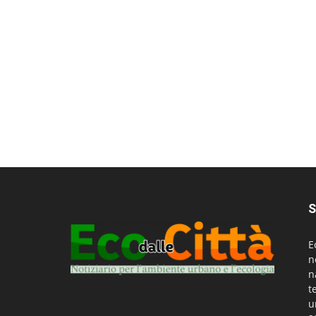
S
E
n
n
t
u