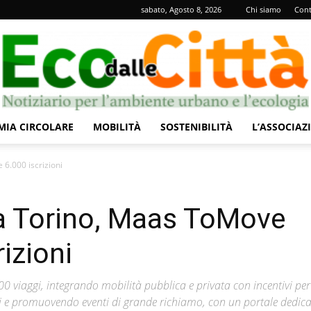
sabato, Agosto 8, 2026
Chi siamo
Cont
IA CIRCOLARE
MOBILITÀ
SOSTENIBILITÀ
L’ASSOCIAZ
Eco
 6.000 iscrizioni
 a Torino, Maas ToMove
izioni
dalle
00 viaggi, integrando mobilità pubblica e privata con incentivi per
li e promuovendo eventi di grande richiamo, con un portale dedica