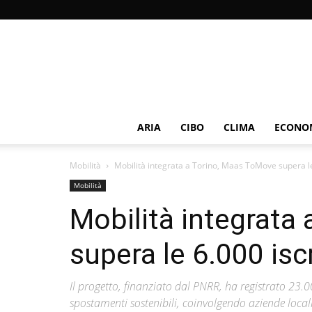
ARIA
CIBO
CLIMA
ECONOM
Mobilità
Mobilità integrata a Torino, Maas ToMove supera le
Mobilità
Mobilità integrata
supera le 6.000 iscr
Il progetto, finanziato dal PNRR, ha registrato 23.0
spostamenti sostenibili, coinvolgendo aziende loca