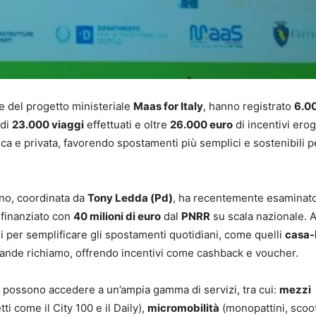
te del progetto ministeriale
Maas for Italy
, hanno registrato
6.0
 di
23.000 viaggi
effettuati e oltre
26.000 euro
di incentivi erog
ca e privata, favorendo spostamenti più semplici e sostenibili pe
no, coordinata da
Tony Ledda (Pd)
, ha recentemente esaminato
e finanziato con
40 milioni di euro
dal
PNRR
su scala nazionale. 
li per semplificare gli spostamenti quotidiani, come quelli
casa-
rande richiamo, offrendo incentivi come cashback e voucher.
ti possono accedere a un’ampia gamma di servizi, tra cui:
mezzi
tti come il City 100 e il Daily),
micromobilità
(monopattini, scoo