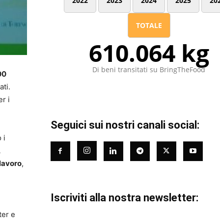
2022
2023
2024
2025
20
TOTALE
610.064 kg
Di beni transitati su BringTheFood
00
ati.
r i
Seguici sui nostri canali social:
 i
A
lavoro
,
Iscriviti alla nostra newsletter:
ter e