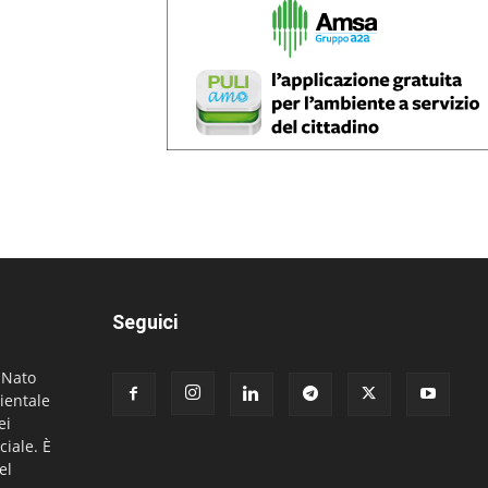
Seguici
. Nato
ientale
ei
ciale. È
el