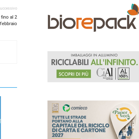
successivo
fino al 2
febbraio