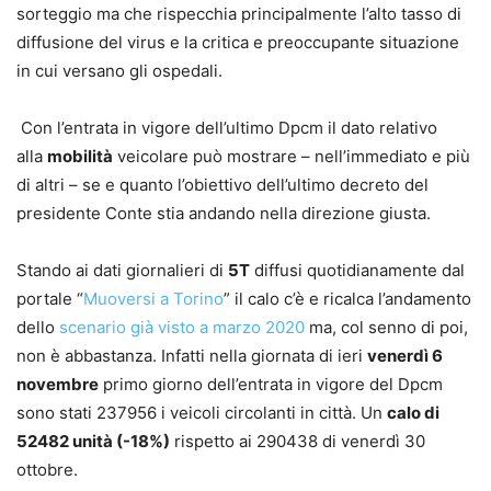
sorteggio ma che rispecchia principalmente l’alto tasso di
diffusione del virus e la critica e preoccupante situazione
in cui versano gli ospedali.
Con l’entrata in vigore dell’ultimo Dpcm il dato relativo
alla
mobilità
veicolare può mostrare – nell’immediato e più
di altri – se e quanto l’obiettivo dell’ultimo decreto del
presidente Conte stia andando nella direzione giusta.
Stando ai dati giornalieri di
5T
diffusi quotidianamente dal
portale “
Muoversi a Torino
” il calo c’è e ricalca l’andamento
dello
scenario già visto a marzo 2020
ma, col senno di poi,
non è abbastanza. Infatti nella giornata di ieri
venerdì 6
novembre
primo giorno dell’entrata in vigore del Dpcm
sono stati 237956 i veicoli circolanti in città. Un
calo di
52482 unità (-18%)
rispetto ai 290438 di venerdì 30
ottobre.