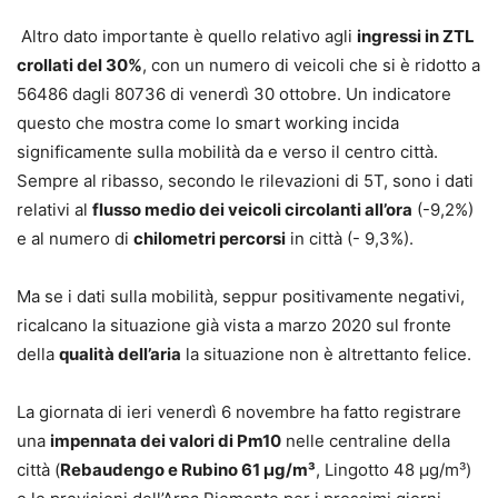
Altro dato importante è quello relativo agli
ingressi in ZTL
crollati del 30%
, con un numero di veicoli che si è ridotto a
56486 dagli 80736 di venerdì 30 ottobre. Un indicatore
questo che mostra come lo smart working incida
significamente sulla mobilità da e verso il centro città.
Sempre al ribasso, secondo le rilevazioni di 5T, sono i dati
relativi al
flusso medio dei veicoli circolanti all’ora
(-9,2%)
e al numero di
chilometri percorsi
in città (- 9,3%).
Ma se i dati sulla mobilità, seppur positivamente negativi,
ricalcano la situazione già vista a marzo 2020 sul fronte
della
qualità dell’aria
la situazione non è altrettanto felice.
La giornata di ieri venerdì 6 novembre ha fatto registrare
una
impennata dei valori di Pm10
nelle centraline della
città (
Rebaudengo e Rubino 61
µg/m³
, Lingotto 48 µg/m³)