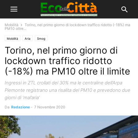
Mobilità
Torino, nel primo giorno di lockdown traffico ridotto (-18%) ma
PM10 oltre...
Mobilità
Aria
Smog
Torino, nel primo giorno di
lockdown traffico ridotto
(-18%) ma PM10 oltre il limite
Ingressi in ZTL crollati del 30% ma le centraline dell’Arpa
Piemonte registrano una risalita del PM10 e prevedono due
giorni di ‘mal’aria’
Da
Redazione
-
7 Novembre 2020