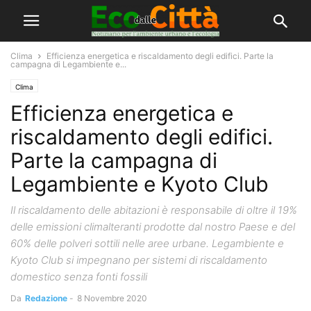
Clima
Efficienza energetica e riscaldamento degli edifici. Parte la
campagna di Legambiente e...
Clima
Efficienza energetica e
riscaldamento degli edifici.
Parte la campagna di
Legambiente e Kyoto Club
Il riscaldamento delle abitazioni è responsabile di oltre il 19%
delle emissioni climalteranti prodotte dal nostro Paese e del
60% delle polveri sottili nelle aree urbane. Legambiente e
Kyoto Club si impegnano per sistemi di riscaldamento
domestico senza fonti fossili
Da
Redazione
-
8 Novembre 2020